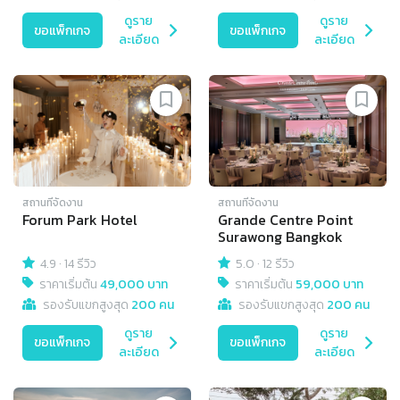
ดูราย
ดูราย
ขอแพ็กเกจ
ขอแพ็กเกจ
ละเอียด
ละเอียด
สถานที่จัดงาน
สถานที่จัดงาน
Forum Park Hotel
Grande Centre Point
Surawong Bangkok
4.9
·
14 รีวิว
5.0
·
12 รีวิว
ราคาเริ่มต้น
49,000 บาท
ราคาเริ่มต้น
59,000 บาท
รองรับแขกสูงสุด
200 คน
รองรับแขกสูงสุด
200 คน
ดูราย
ดูราย
ขอแพ็กเกจ
ขอแพ็กเกจ
ละเอียด
ละเอียด