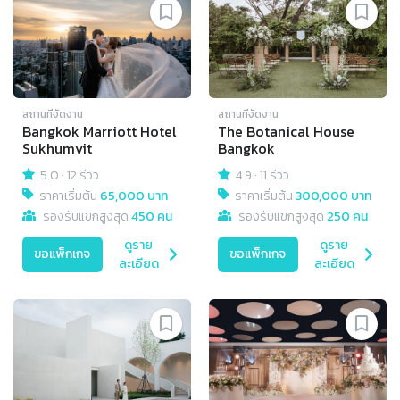
สถานที่จัดงาน
สถานที่จัดงาน
Bangkok Marriott Hotel
The Botanical House
Sukhumvit
Bangkok
5.0
·
12 รีวิว
4.9
·
11 รีวิว
ราคาเริ่มต้น
65,000 บาท
ราคาเริ่มต้น
300,000 บาท
รองรับแขกสูงสุด
450 คน
รองรับแขกสูงสุด
250 คน
ดูราย
ดูราย
ขอแพ็กเกจ
ขอแพ็กเกจ
ละเอียด
ละเอียด