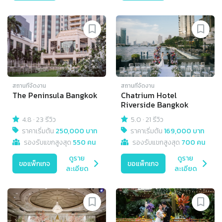
สถานที่จัดงาน
สถานที่จัดงาน
The Peninsula Bangkok
Chatrium Hotel
Riverside Bangkok
4.8
·
23 รีวิว
5.0
·
21 รีวิว
ราคาเริ่มต้น
250,000 บาท
ราคาเริ่มต้น
169,000 บาท
รองรับแขกสูงสุด
550 คน
รองรับแขกสูงสุด
700 คน
ดูราย
ดูราย
ขอแพ็กเกจ
ขอแพ็กเกจ
ละเอียด
ละเอียด