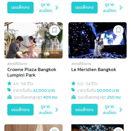
ดูราย
ดูราย
ขอแพ็กเกจ
ขอแพ็กเกจ
ละเอียด
ละเอียด
สถานที่จัดงาน
สถานที่จัดงาน
Crowne Plaza Bangkok
Le Meridien Bangkok
Lumpini Park
4.9
·
58 รีวิว
5.0
·
54 รีวิว
ราคาเริ่มต้น
42,000 บาท
ราคาเริ่มต้น
50,000 บาท
รองรับแขกสูงสุด
400 คน
รองรับแขกสูงสุด
250 คน
ดูราย
ดูราย
ขอแพ็กเกจ
ขอแพ็กเกจ
ละเอียด
ละเอียด