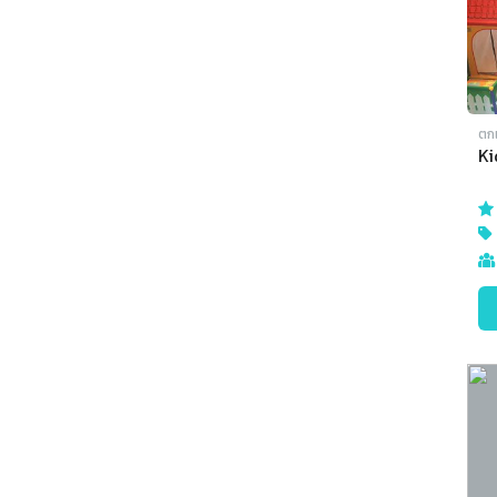
ตก
Ki