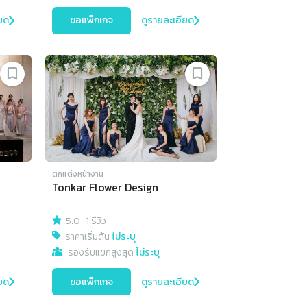
ยด
ขอแพ็กเกจ
ดูรายละเอียด
ตกแต่งหน้างาน
Tonkar Flower Design
5.0
·
1 รีวิว
ราคาเริ่มต้น
ไม่ระบุ
รองรับแขกสูงสุด
ไม่ระบุ
ยด
ขอแพ็กเกจ
ดูรายละเอียด