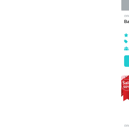
ตก
Ba
ตก