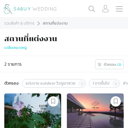
รวมสินค้า & บริการ
สถานที่แต่งงาน
สถานที่แต่งงาน
เปลี่ยนหมวดหมู่
2
รายการ
ตัวกรอง
(
2
)
ตัวกรอง:
แต่งงาน outdoor วิวภูเขาสวย
1
ดาวขึ้นไป
ล้า