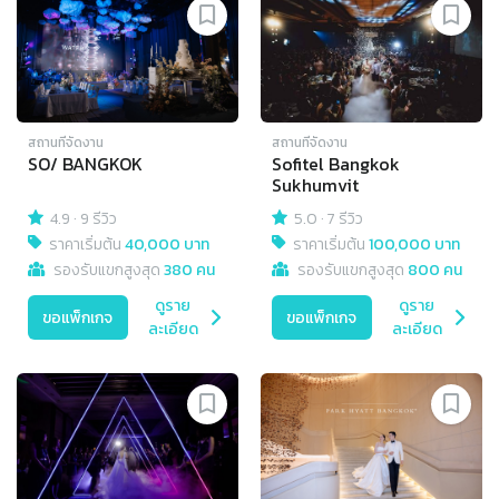
สถานที่จัดงาน
สถานที่จัดงาน
SO/ BANGKOK
Sofitel Bangkok
Sukhumvit
4.9
·
9 รีวิว
5.0
·
7 รีวิว
ราคาเริ่มต้น
40,000 บาท
ราคาเริ่มต้น
100,000 บาท
รองรับแขกสูงสุด
380 คน
รองรับแขกสูงสุด
800 คน
ดูราย
ดูราย
ขอแพ็กเกจ
ขอแพ็กเกจ
ละเอียด
ละเอียด