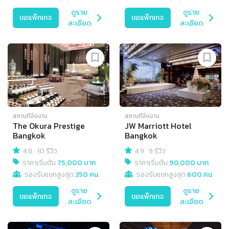
ดูราย
ดูราย
ขอแพ็กเกจ
ขอแพ็กเกจ
ละเอียด
ละเอียด
สถานที่จัดงาน
สถานที่จัดงาน
The Okura Prestige
JW Marriott Hotel
Bangkok
Bangkok
4.8
·
10 รีวิว
4.9
·
9 รีวิว
ราคาเริ่มต้น
75,000 บาท
ราคาเริ่มต้น
90,000 บาท
รองรับแขกสูงสุด
350 คน
รองรับแขกสูงสุด
600 คน
ดูราย
ดูราย
ขอแพ็กเกจ
ขอแพ็กเกจ
ละเอียด
ละเอียด