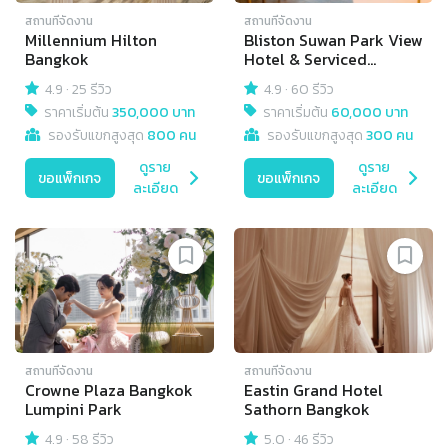
สถานที่จัดงาน
สถานที่จัดงาน
Millennium Hilton
Bliston Suwan Park View
Bangkok
Hotel & Serviced
Residence
4.9
·
25 รีวิว
4.9
·
60 รีวิว
ราคาเริ่มต้น
350,000 บาท
ราคาเริ่มต้น
60,000 บาท
รองรับแขกสูงสุด
800 คน
รองรับแขกสูงสุด
300 คน
ดูราย
ดูราย
ขอแพ็กเกจ
ขอแพ็กเกจ
ละเอียด
ละเอียด
สถานที่จัดงาน
สถานที่จัดงาน
Crowne Plaza Bangkok
Eastin Grand Hotel
Lumpini Park
Sathorn Bangkok
4.9
·
58 รีวิว
5.0
·
46 รีวิว