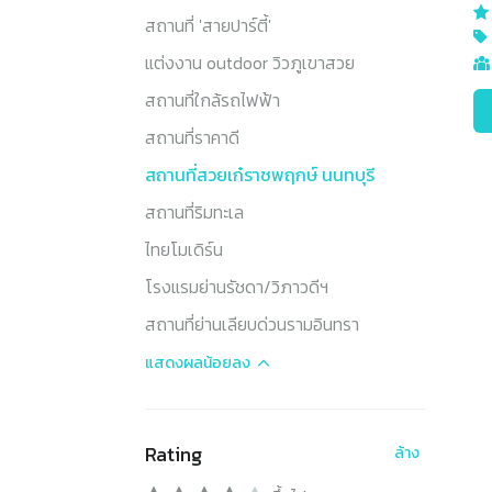
สถานที่ 'สายปาร์ตี้'
แต่งงาน outdoor วิวภูเขาสวย
สถานที่ใกล้รถไฟฟ้า
สถานที่ราคาดี
สถานที่สวยเก๋ราชพฤกษ์ นนทบุรี
สถานที่ริมทะเล
ไทยโมเดิร์น
โรงแรมย่านรัชดา/วิภาวดีฯ
สถานที่ย่านเลียบด่วนรามอินทรา
แสดงผล
น้อยลง
Rating
ล้าง