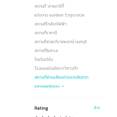
สถานที่ 'สายปาร์ตี้'
แต่งงาน outdoor วิวภูเขาสวย
สถานที่ใกล้รถไฟฟ้า
สถานที่ราคาดี
สถานที่สวยเก๋ราชพฤกษ์ นนทบุรี
สถานที่ริมทะเล
ไทยโมเดิร์น
โรงแรมย่านรัชดา/วิภาวดีฯ
สถานที่ย่านเลียบด่วนรามอินทรา
แสดงผล
น้อยลง
Rating
ล้าง