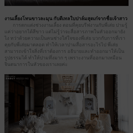
งานเลี้ยงโทนขาวละมุน กับดีเทลใบปาล์มสุดเก๋จากชื่อเจ้าสาว
การตกแต่งช่วงงานเลี้ยง ตอนที่คุยบรีฟงานกับพี่เส่ย ปามรู้
แค่ว่าอยากได้สีขาว แต่ไม่รู้ว่าจะสื่อสารภาพในหัวออกมายัง
ไง ทว่าด้วยความเป็นคนช่างใส่ใจของพี่เส่ย บวกกับการที่เรา
คุยกับพี่เส่ยมาตลอด ทําให้เวลาปามสื่อสารอะไรไป พี่เส่ย
สามารถเข้าใจสิ่งที่เราต้องการ อธิบายและทําออกมาให้เป็น
รูปธรรมได้ ทําให้ปามทึ่งมาก ๆ เพราะงานที่ออกมาเหมือน
จินตนาการในหัวของเราเลยค่ะ