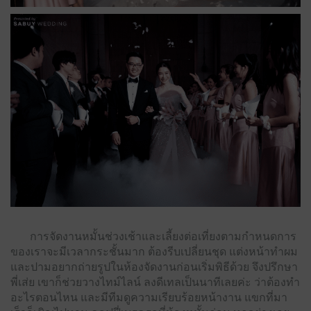
การจัดงานหมั้นช่วงเช้าและเลี้ยงต่อเที่ยงตามกําหนดการ
ของเราจะมีเวลากระชั้นมาก ต้องรีบเปลี่ยนชุด แต่งหน้าทําผม
และปามอยากถ่ายรูปในห้องจัดงานก่อนเริ่มพิธีด้วย จึงปรึกษา
พี่เส่ย เขาก็ช่วยวางไทม์ไลน์ ลงดีเทลเป็นนาทีเลยค่ะ ว่าต้องทํา
อะไรตอนไหน และมีทีมดูความเรียบร้อยหน้างาน แขกที่มา