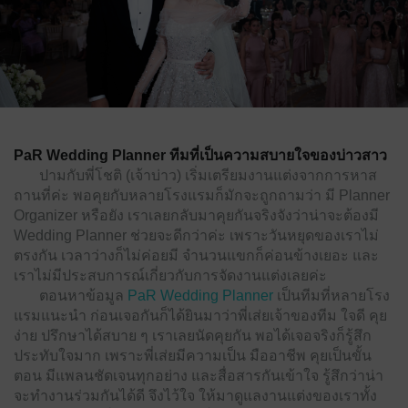
PaR Wedding Planner ทีมที่เป็นความสบายใจของบ่าวสาว
ปามกับพี่โชติ (เจ้าบ่าว) เริ่มเตรียมงานแต่งจากการหาส
ถานที่ค่ะ พอคุยกับหลายโรงแรมก็มักจะถูกถามว่า มี Planner
Organizer หรือยัง เราเลยกลับมาคุยกันจริงจังว่าน่าจะต้องมี
Wedding Planner ช่วยจะดีกว่าค่ะ เพราะวันหยุดของเราไม่
ตรงกัน เวลาว่างก็ไม่ค่อยมี จำนวนแขกก็ค่อนข้างเยอะ และ
เราไม่มีประสบการณ์เกี่ยวกับการจัดงานแต่งเลยค่ะ
ตอนหาข้อมูล
PaR Wedding Planner
เป็นทีมที่หลายโรง
แรมแนะนํา ก่อนเจอกันก็ได้ยินมาว่าพี่เส่ยเจ้าของทีม ใจดี คุย
ง่าย ปรึกษาได้สบาย ๆ เราเลยนัดคุยกัน พอได้เจอจริงก็รู้สึก
ประทับใจมาก เพราะพี่เส่ยมีความเป็น มืออาชีพ คุยเป็นขั้น
ตอน มีแพลนชัดเจนทุกอย่าง และสื่อสารกันเข้าใจ รู้สึกว่าน่า
จะทํางานร่วมกันได้ดี จึงไว้ใจ ให้มาดูแลงานแต่งของเราทั้ง