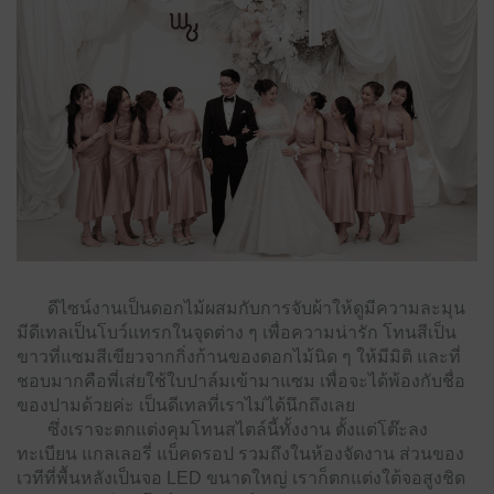
ดีไซน์งานเป็นดอกไม้ผสมกับการจับผ้าให้ดูมีความละมุน
มีดีเทลเป็นโบว์แทรกในจุดต่าง ๆ เพื่อความน่ารัก โทนสีเป็น
ขาวที่แซมสีเขียวจากกิ่งก้านของดอกไม้นิด ๆ ให้มีมิติ และที่
ชอบมากคือพี่เส่ยใช้ใบปาล์มเข้ามาแซม เพื่อจะได้พ้องกับชื่อ
ของปามด้วยค่ะ เป็นดีเทลที่เราไม่ได้นึกถึงเลย
ซึ่งเราจะตกแต่งคุมโทนสไตล์นี้ทั้งงาน ตั้งแต่โต๊ะลง
ทะเบียน แกลเลอรี่ แบ็คดรอป รวมถึงในห้องจัดงาน ส่วนของ
เวทีที่พื้นหลังเป็นจอ LED ขนาดใหญ่ เราก็ตกแต่งใต้จอสูงชิด