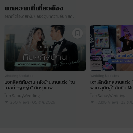
บทความที่เกี่ยวข้อง
อยากได้ไอเดียเพิ่ม? ลองดูบทความอื่นๆ สิคะ
Slide 1 of 93
Wedding Updates
Wedding Updates
แจกลิสต์ทีมงานหลังบ้านงานแต่ง "ณ
เจาะลึกดีเทลงานแต่ง 
เดชน์-ญาญ่า" ที่กรุงเทพ
พาย สุนิษฐ์" กับธีม M
สุดไวรัล
โดย
SabuyWedding
โดย
SabuyWedding
260
Views
·
05 ส.ค. 2026
10,198
Views
·
23 ธ.ค