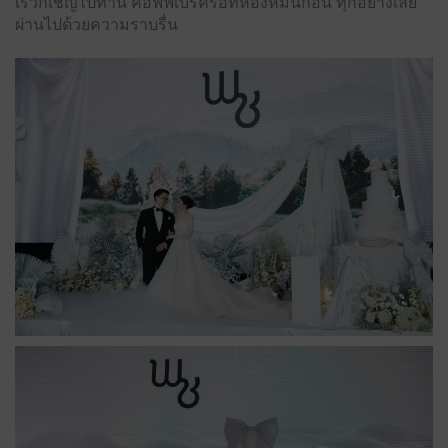
เร็วก็เชิญไปทาน คอฟฟี่เบรครอที่ห้องหมั้นก่อน ทุกอย่างเลย
ผ่านไปด้วยความราบรื่น