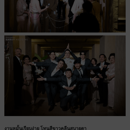
งานหมั้นเรียบง่าย โทนสีขาวคลีนสบายตา