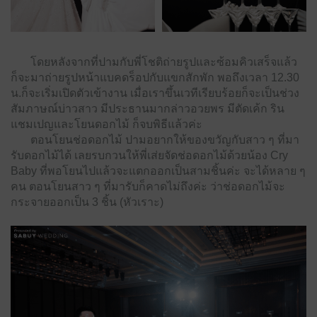
โดยหลังจากที่ปามกับพี่โชติถ่ายรูปและซ้อมคิวเสร็จแล้ว
ก็จะมาถ่ายรูปหน้าแบคดร็อปกับแขกสักพัก พอถึงเวลา 12.30
น.​ก็จะเริ่มเปิดตัวเข้างาน เมื่อเราขึ้นเวทีเรียบร้อยก็จะเป็นช่วง
สัมภาษณ์บ่าวสาว มีประธานมากล่าวอวยพร มีตัดเค้ก ริน
แชมเปญและโยนดอกไม้ ก็จบพิธีแล้วค่ะ
ตอนโยนช่อดอกไม้ ปามอยากให้ของขวัญกับสาว ๆ ที่มา
รับดอกไม้ได้ เลยรบกวนให้พี่เส่ยจัดช่อดอกไม้ด้วยน้อง Cry
Baby ที่พอโยนไปแล้วจะแตกออกเป็นสามชิ้นค่ะ จะได้หลาย ๆ
คน ตอนโยนสาว ๆ ที่มารับก็คาดไม่ถึงค่ะ ว่าช่อดอกไม้จะ
กระจายออกเป็น 3 ชิ้น (หัวเราะ)