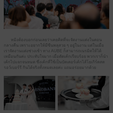
หมิงต้องบอกก่อนเลยว่าเคยคิดที่จะจัดงานแต่งในตอน
กลางคืน เพราะอยากให้มีซีนพลุสวย ๆ อยู่ในงาน แต่ในเมื่อ
เราจัดงานแต่งช่วงเช้า ทาง AUBE ก็สามารถเนรมิตให้ได้
เหมือนกันค่ะ ประทับใจมาก เมื่อตัดเค้กเรียบร้อย พวกเราก็นำ
เค้กไปแจกจนหมด ซึ่งเค้กที่ใช้เป็นบัตเตอร์เค้กไส้โยเกิร์ตสต
รอว์เบอร์รี กินได้จริงทั้งหมดเลยค่ะ แถมอร่อยมากด้วย