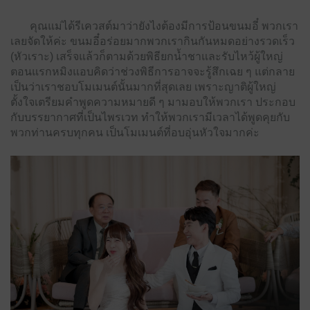
คุณแม่ได้รีเควสต์มาว่ายังไงต้องมีการป้อนขนมอี๋ พวกเรา
เลยจัดให้ค่ะ ขนมอี๋อร่อยมากพวกเรากินกันหมดอย่างรวดเร็ว
(หัวเราะ) เสร็จแล้วก็ตามด้วยพิธียกน้ำชาและรับไหว้ผู้ใหญ่
ตอนแรกหมิงแอบคิดว่าช่วงพิธีการอาจจะรู้สึกเฉย ๆ แต่กลาย
เป็นว่าเราชอบโมเมนต์นั้นมากที่สุดเลย เพราะญาติผู้ใหญ่
ตั้งใจเตรียมคำพูดความหมายดี ๆ มามอบให้พวกเรา ประกอบ
กับบรรยากาศที่เป็นไพรเวท ทำให้พวกเรามีเวลาได้พูดคุยกับ
พวกท่านครบทุกคน เป็นโมเมนต์ที่อบอุ่นหัวใจมากค่ะ