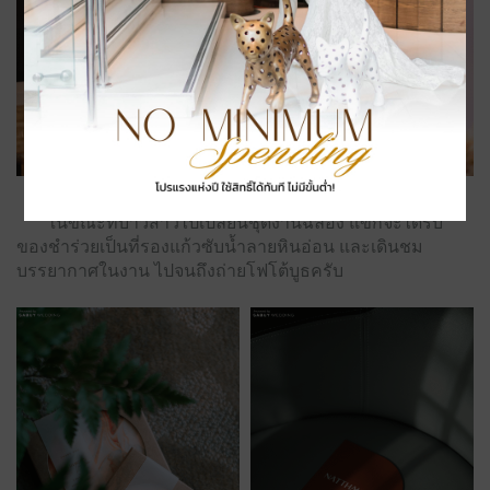
ในขณะที่บ่าวสาวไปเปลี่ยนชุดงานฉลอง แขกจะได้รับ
ของชำร่วยเป็นที่รองแก้วซับน้ำลายหินอ่อน และเดินชม
บรรยากาศในงาน ไปจนถึงถ่ายโฟโต้บูธครับ