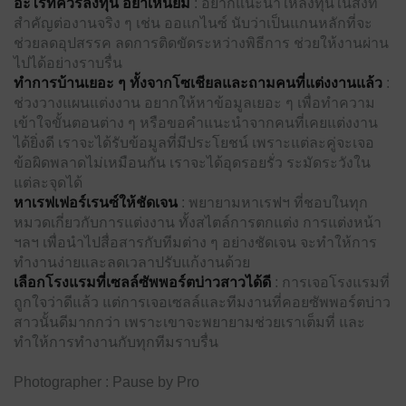
อะไรที่ควรลงทุน อย่าเหนียม
: อยากแนะนำให้ลงทุนในสิ่งที่
สำคัญต่องานจริง ๆ เช่น ออแกไนซ์ นับว่าเป็นแกนหลักที่จะ
ช่วยลดอุปสรรค ลดการติดขัดระหว่างพิธีการ ช่วยให้งานผ่าน
ไปได้อย่างราบรื่น
ทำการบ้านเยอะ ๆ ทั้งจากโซเชียลและถามคนที่แต่งงานแล้ว
:
ช่วงวางแผนแต่งงาน อยากให้หาข้อมูลเยอะ ๆ เพื่อทำความ
เข้าใจขั้นตอนต่าง ๆ หรือขอคำแนะนำจากคนที่เคยแต่งงาน
ได้ยิ่งดี เราจะได้รับข้อมูลที่มีประโยชน์ เพราะแต่ละคู่จะเจอ
ข้อผิดพลาดไม่เหมือนกัน เราจะได้อุดรอยรั่ว ระมัดระวังใน
แต่ละจุดได้
หาเรฟเฟอร์เรนซ์ให้ชัดเจน
: พยายามหาเรฟฯ ที่ชอบในทุก
หมวดเกี่ยวกับการแต่งงาน ทั้งสไตล์การตกแต่ง การแต่งหน้า
ฯลฯ เพื่อนำไปสื่อสารกับทีมต่าง ๆ อย่างชัดเจน จะทำให้การ
ทำงานง่ายและลดเวลาปรับแก้งานด้วย
เลือกโรงแรมที่เซลล์ซัพพอร์ตบ่าวสาวได้ดี
: การเจอโรงแรมที่
ถูกใจว่าดีแล้ว แต่การเจอเซลล์และทีมงานที่คอยซัพพอร์ตบ่าว
สาวนั้นดีมากกว่า เพราะเขาจะพยายามช่วยเราเต็มที่ และ
ทำให้การทำงานกับทุกทีมราบรื่น
Photographer : Pause by Pro