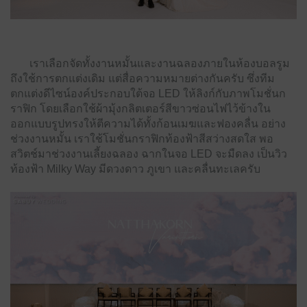
เราเลือกจัดทั้งงานหมั้นและงานฉลองภายในห้องบอลรูม
ถึงใช้การตกแต่งเดิม แต่สื่อความหมายต่างกันครับ ซึ่งทีม
ตกแต่งดีไซน์องค์ประกอบใต้จอ LED ให้ลิงก์กับภาพโมชั่นก
ราฟิก โดยเลือกใช้ผ้ามุ้งกลิตเตอร์สีขาวซ่อนไฟไว้ข้างใน
ออกแบบรูปทรงให้ตีความได้ทั้งก้อนเมฆและฟองคลื่น อย่าง
ช่วงงานหมั้น เราใช้โมชั่นกราฟิกท้องฟ้าสีสว่างสดใส พอ
สวิตช์มาช่วงงานเลี้ยงฉลอง ฉากในจอ LED จะมืดลง เป็นวิว
ท้องฟ้า Milky Way มีดวงดาว ภูเขา และคลื่นทะเลครับ