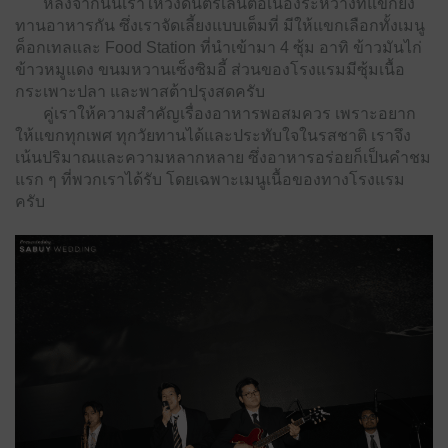
หลังจากนั้นเราให้วงดนตรีเล่นต่อเนื่องระหว่างที่แขกยัง
ทานอาหารกัน ซึ่งเราจัดเลี้ยงแบบเต็มที่ มีให้แขกเลือกทั้งเมนู
ค็อกเทลและ Food Station ที่นำเข้ามา 4 ซุ้ม อาทิ ข้าวมันไก่
ข้าวหมูแดง ขนมหวานเซ็งซิมอี้ ส่วนของโรงแรมมีซุ้มเนื้อ
กระเพาะปลา และพาสต้าปรุงสดครับ
คู่เราให้ความสำคัญเรื่องอาหารพอสมควร เพราะอยาก
ให้แขกทุกเพศ ทุกวัยทานได้และประทับใจในรสชาติ เราจึง
เน้นปริมาณและความหลากหลาย ซึ่งอาหารอร่อยก็เป็นคำชม
แรก ๆ ที่พวกเราได้รับ โดยเฉพาะเมนูเนื้อของทางโรงแรม
ครับ