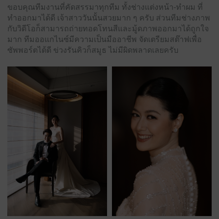
ขอบคุณทีมงานที่คัดสรรมาทุกทีม ทั้งช่างแต่งหน้า-ทำผม ที่
ทำออกมาได้ดี เจ้าสาววันนั้นสวยมาก ๆ ครับ ส่วนทีมช่างภาพ
กับวิดีโอก็สามารถถ่ายทอดโทนสีและมู้ดภาพออกมาได้ถูกใจ
มาก ทีมออแกไนซ์มีความเป็นมืออาชีพ จัดเตรียมสต๊าฟเพื่อ
ซัพพอร์ตได้ดี ข่วงรันคิวก็สมูธ ไม่มีผิดพลาดเลยครับ