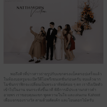
พอถึงคิวที่บ่าวสาวถ่ายรูปกับแขกตรงแบ็คดรอปเสร็จแล้ว
ในห้องบอลรูมจะเปิดวีดีโอพรีเซนเทชั่นก่อนครับ จบแล้วฉาก
โมชั่นกราฟิกจะเปลี่ยนเป็นพระอาทิตย์ค่อย ๆ ตก เราถึงเปิดตัว
เข้าไปในงาน จนกระทั่งขึ้นเวที พิธีการมีประธานกล่าวคำ
อวยพร เราขอบคุณแขก พูดความในใจ และเล่นเกม Kahoot
เพื่อแจกของรางวัล ตามด้วยตัดเค้ก และโยนดอกไม้ครับ