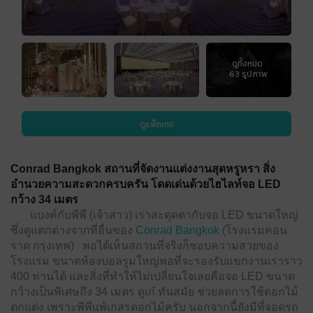
ดูแพ็กเกจ
Conrad Bangkok สถานที่จัดงานแต่งงานสุดหรูหรา สิ่ง
อำนวยความสะดวกครบครัน โดดเด่นด้วยไฮไลท์จอ LED
กว้าง 34 เมตร
แบงค์กับพีพี (เจ้าสาว) เราสะดุดตากับจอ LED ขนาดใหญ่
ซึ่งดูแตกต่างจากที่อื่นของ
Conrad Bangkok
(โรงแรมคอน
ราด กรุงเทพ) พอได้เห็นสถานที่จริงก็ชอบความสวยของ
โรงแรม ขนาดห้องบอลรูมใหญ่พอที่จะรองรับแขกงานเราราว
400 ท่านได้ และสิ่งที่ทำให้ไม่เปลี่ยนใจเลยคือจอ LED ขนาด
กว้างเป็นพิเศษถึง 34 เมตร ดูเก๋ ทันสมัย ช่วยลดการใช้ดอกไม้
ตกแต่ง เพราะพีพีแพ้เกสรดอกไม้ครับ นอกจากนี้ยังมีที่จอดรถ