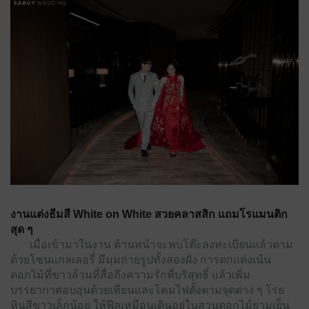
งานแต่งธีมสี White on White สวยคลาสสิก แถมโรแมนติก
สุด ๆ
เมื่อเข้ามาในงาน ด้านหน้าจะพบโต๊ะลงทะเบียนแล้วตาม
ด้วยโซนแกลเลอรี่ มีมุมถ่ายรูปทั้งสองฝั่ง การตกแต่งเน้น
ดอกไม้ที่ขาวล้วนที่สื่อถึงความรักที่บริสุทธิ์ แล้วเพิ่ม
บรรยากาศอบอุ่นด้วยเทียนและโคมไฟตั้งตามจุดต่าง ๆ โรย
หินสีขาวเล็กน้อย ให้ฟีลเหมือนเดินอยู่ในสวนดอกไม้ยามเย็น