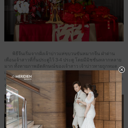
พิธีจีนเริ่มจากฝั่งเจ้าบ่าวแห่ขบวนขันหมากจีน ฝ่าด่าน
เพื่อนเจ้าสาวที่กั้นประตูไว้ 3-4 ประตู โดยมีมิชชั่นหลากหลาย
มาก ทั้งทายภาพอัตลักษณ์ของเจ้าสาว เจ้าบ่าวทายถูกหมด
เลยนะคะ แล้วยังมีอ่านกลอนรัก บอกรักเจ้าสาว ไปจนถึงเต้น
เพลงจีนที่ฮิตใน TikTok ซึ่งปกติเจ้าบ่าวไม่ได้เป็นคนเต้นเก่ง แต่
งานนี้ทุ่มเต็มที่ พาทุกคนเอนจอยไปด้วยกันค่ะ