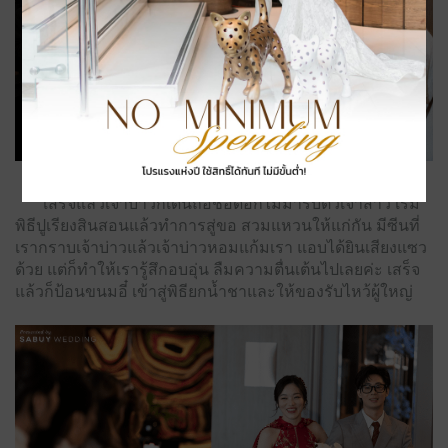
เสร็จแล้วเจ้าบ่าวก็เดินถือช่อดอกไม้มารับตัวเจ้าสาว เริ่ม
พิธีปูเรียงสินสอนแล้วทำการสู่ขอ สวมแหวนให้แก่กัน มีซีนที่
เรากราบเจ้าบ่าวแล้วเจ้าบ่าวหอมแก้มเรา แอบได้ยินเสียงแซว
ด้วย แต่ก็ทำให้เรารู้สึกอบอุ่น ลืมความตื่นเต้นไปเลยค่ะ เสร็จ
แล้วก็ป้อนขนมอี๋ เข้าสู่พิธียกน้ำชาและให้ของรับไหว้ผู้ใหญ่