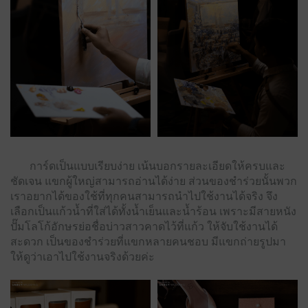
การ์ดเป็นแบบเรียบง่าย เน้นบอกรายละเอียดให้ครบและ
ชัดเจน แขกผู้ใหญ่สามารถอ่านได้ง่าย ส่วนของชำร่วยนั้นพวก
เราอยากได้ของใช้ที่ทุกคนสามารถนำไปใช้งานได้จริง จึง
เลือกเป็นแก้วน้ำที่ใส่ได้ทั้งน้ำเย็นและน้ำร้อน เพราะมีสายหนัง
ปั๊มโลโก้อักษรย่อชื่อบ่าวสาวคาดไว้ที่แก้ว ให้จับใช้งานได้
สะดวก เป็นของชำร่วยที่แขกหลายคนชอบ มีแขกถ่ายรูปมา
ให้ดูว่าเอาไปใช้งานจริงด้วยค่ะ