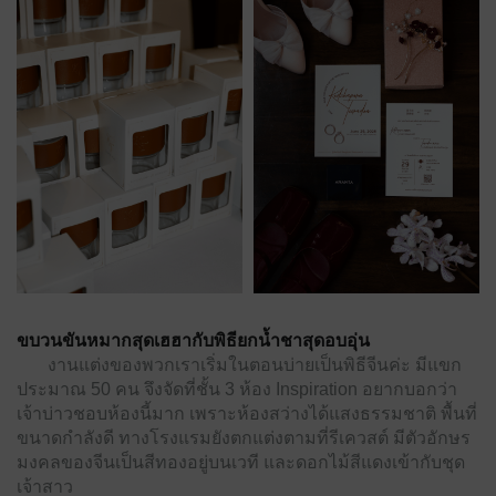
ขบวนขันหมากสุดเฮฮากับพิธียกน้ำชาสุดอบอุ่น
งานแต่งของพวกเราเริ่มในตอนบ่ายเป็นพิธีจีนค่ะ มีแขก
ประมาณ 50 คน จึงจัดที่ชั้น 3 ห้อง Inspiration อยากบอกว่า
เจ้าบ่าวชอบห้องนี้มาก เพราะห้องสว่างได้แสงธรรมชาติ พื้นที่
ขนาดกำลังดี ทางโรงแรมยังตกแต่งตามที่รีเควสต์ มีตัวอักษร
มงคลของจีนเป็นสีทองอยู่บนเวที และดอกไม้สีแดงเข้ากับชุด
เจ้าสาว