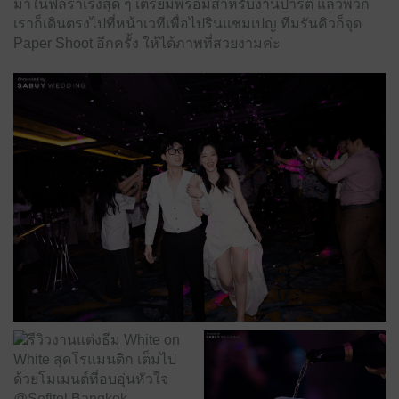
มาในฟีลร่าเริงสุด ๆ เตรียมพร้อมสำหรับงานปาร์ตี้ แล้วพวก
เราก็เดินตรงไปที่หน้าเวทีเพื่อไปรินแชมเปญ ทีมรันคิวก็จุด
Paper Shoot อีกครั้ง ให้ได้ภาพที่สวยงามค่ะ