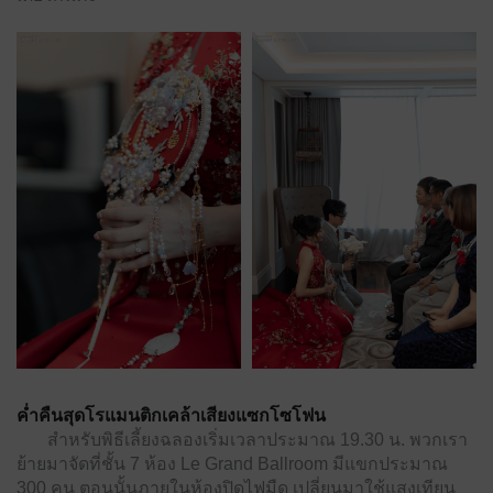
ค่ำคืนสุดโรแมนติกเคล้าเสียงแซกโซโฟน
สำหรับพิธีเลี้ยงฉลองเริ่มเวลาประมาณ 19.30 น. พวกเรา
ย้ายมาจัดที่ชั้น 7 ห้อง Le Grand Ballroom มีแขกประมาณ
300 คน ตอนนั้นภายในห้องปิดไฟมืด เปลี่ยนมาใช้แสงเทียน