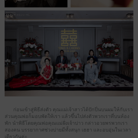
ก่อนเข้าสู่พิธีส่งตัว คุณแม่เจ้าสาวได้ปักปิ่นบนผมให้กับเรา
ส่วนคุณพ่อก็มอบพัดให้เรา แล้วขึ้นไปส่งตัวพวกเราที่บนห้อง
พัก นำพิธีโดยคุณพ่อคุณแม่ฝั่งเจ้าบ่าว กล่าวอวยพรพวกเรา
สองคน บรรยากาศช่วงบ่ายมีทั้งสนุก เฮฮา และอบอุ่นในเวลา
เดียวกันค่ะ