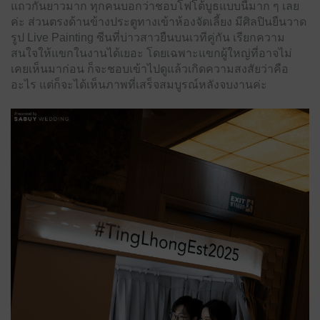
แถวกันยาวมาก ทุกคนบอกว่าชอบโฟโต้บูธแบบนี้มาก ๆ เลย
ค่ะ ส่วนตรงด้านข้างประตูทางเข้าห้องจัดเลี้ยง มีศิลปินยืนวาด
รูป Live Painting ซีนที่บ่าวสาวยืนบนเวทีคู่กัน เรียกความ
สนใจให้แขกในงานได้เยอะ โดยเฉพาะแขกผู้ใหญ่ที่อาจไม่
เคยเห็นมาก่อน ก็จะชอบเข้าไปดูแล้วเกิดความสงสัยว่าคือ
อะไร แต่ก็จะได้เห็นภาพที่เสร็จสมบูรณ์หลังจบงานค่ะ