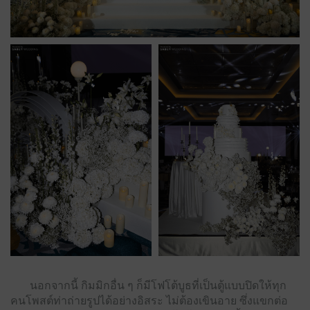
นอกจากนี้ กิมมิกอื่น ๆ ก็มีโฟโต้บูธที่เป็นตู้แบบปิดให้ทุก
คนโพสต์ท่าถ่ายรูปได้อย่างอิสระ ไม่ต้องเขินอาย ซึ่งแขกต่อ