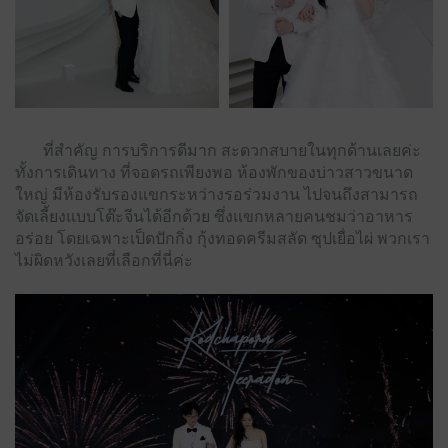
ที่สำคัญ การบริการดีมาก สะดวกสบายในทุกด้านเลยค่ะ
ทั้งการเดินทาง ที่จอดรถเพียงพอ ห้องพักของบ่าวสาวขนาด
ใหญ่ มีห้องรับรองแขกระหว่างรอร่วมงาน ไปจนถึงสามารถ
จัดเลี้ยงแบบโต๊ะจีนได้อีกด้วย ซึ่งแขกหลายคนชมว่าอาหาร
อร่อย โดยเฉพาะเป็ดปักกิ่ง กุ้งทอดครีมสลัด ซุปเยื่อไผ่ พวกเรา
ไม่ผิดหวังเลยที่เลือกที่นี่ค่ะ