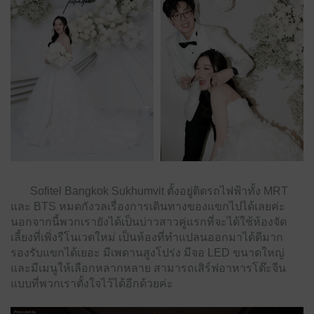
Sofitel Bangkok Sukhumvit ตั้งอยู่ติดรถไฟฟ้าทั้ง MRT
และ BTS หมดกังวลเรื่องการเดินทางของแขกไปได้เลยค่ะ
นอกจากนี้พวกเรายังได้เป็นบ่าวสาวคู่แรกที่จะได้ใช้ห้องจัด
เลี้ยงที่เพิ่งรีโนเวตใหม่ เป็นห้องที่ทำแปลนออกมาได้ดีมาก
รองรับแขกได้เยอะ มีเพดานสูงโปร่ง มีจอ LED ขนาดใหญ่
และมีเมนูให้เลือกหลากหลาย สามารถเสิร์ฟอาหารโต๊ะจีน
แบบที่พวกเราตั้งใจไว้ได้อีกด้วยค่ะ