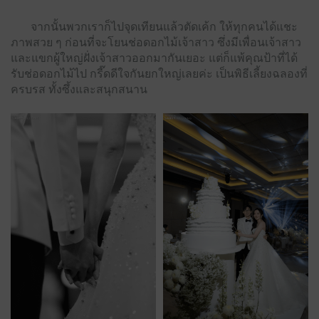
จากนั้นพวกเราก็ไปจุดเทียนแล้วตัดเค้ก ให้ทุกคนได้แชะ
ภาพสวย ๆ ก่อนที่จะโยนช่อดอกไม้เจ้าสาว ซึ่งมีเพื่อนเจ้าสาว
และแขกผู้ใหญ่ฝั่งเจ้าสาวออกมากันเยอะ แต่ก็แพ้คุณป้าที่ได้
รับช่อดอกไม้ไป กรี๊ดดีใจกันยกใหญ่เลยค่ะ เป็นพิธีเลี้ยงฉลองที่
ครบรส ทั้งซึ้งและสนุกสนาน