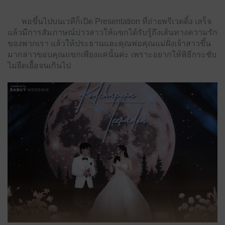
พอขึ้นไปบนเวทีก็เปิด Presentation ที่ถ่ายพรีเวดดิ้ง เสร็จ
แล้วมีการสัมภาษณ์บ่าวสาวให้แขกได้รับรู้ถึงเส้นทางความรัก
ของพวกเรา แล้วให้ประธานและคุณพ่อคุณแม่ฝั่งเจ้าสาวขึ้น
มากล่าวขอบคุณแขกเพียงแค่นั้นค่ะ เพราะอยากให้พิธีกระชับ
ไม่ยืดเยื้อจนเกินไป