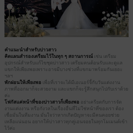
คำแนะนำสำหรับบ่าวสาว
คิดแผนสำรองเตรียมไว้ในทุก ๆ สถานการณ์
เช่น เตรียม
อุปกรณ์สำหรับแก้ไขชุดบ่าวสาว เตรียมคนต้อนรับและดูแล
แขกให้เพียงพอเพราะอาจมีบางช่วงที่แขกมาพร้อมกันเยอะ
ฯลฯ
พักผ่อนให้เพียงพอ
เพื่อที่เราจะได้มีเอเนอร์จี้กับวันแต่งงาน
ภาพที่ออกมาก็จะสวยงาม และแขกก็จะรู้สึกสนุกไปกับเราด้วย
ค่ะ
โฟกัสแค่หน้าที่ของบ่าวสาวก็เพียงพอ
อย่าเครียดกับการจัด
งานแต่งงาน
หรือกังวลในเรื่องอื่นที่ไม่ใช่หน้าที่ของเรา ต้อง
เชื่อมั่นในทีมงาน มั่นใจว่าหากเกิดปัญหาจะมีคนคอยช่วย
เหลือแน่นอน อยากให้บ่าวสาวทุกคู่เอนจอยในทุกโมเมนต์เข้า
ไว้ค่ะ